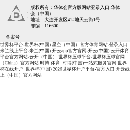
版权所有：华体会官方版网站登录入口-华体
会（中国）
地址：大连开发区41#地天云街1号
邮编：116600
备案号：
世界杯平台-世界杯(中国)
星空（中国）官方体育网站-登录入口
米兰线上平台-米兰(中国)
开云app官方官网-开云(中国)
云开体育
平台官方网站-云开（中国）
世界杯压球平台-世界杯压球官网
（China）官方网站
时博·体育_时博(中国)一站式服务官网
世界
杯在线开户_世界杯(中国)
2026世界杯开户平台-官方入口
开云线
上（中国）官方网站