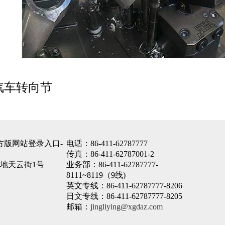
汽车转向节
方版网站登录入口-
电话：86-411-62787777
传真：86-411-62787001-2
#地天云街1号
业务部：86-411-62787777-
8111~8119（9线)
英文专线：86-411-62787777-8206
日文专线：86-411-62787777-8205
邮箱：
jingliying@xgdaz.com